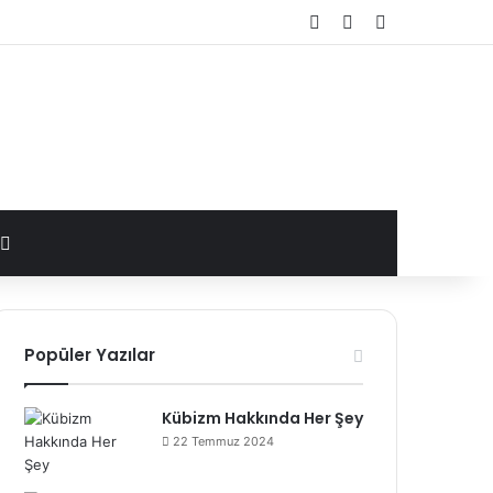
Kayıt Ol
Rastgele Makale
Kenar Bölme
Arama yap ...
Popüler Yazılar
Kübizm Hakkında Her Şey
22 Temmuz 2024