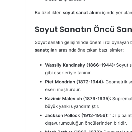
Bu özellikler,
soyut sanat akımı
içinde yer alan
Soyut Sanatın Öncü Sana
Soyut sanatın gelişiminde önemli rol oynayan b
sanatçıları
arasında öne çıkan bazı isimler:
Wassily Kandinsky (1866-1944):
Soyut sa
gibi eserleriyle tanınır.
Piet Mondrian (1872-1944):
Geometrik soy
eseri meşhurdur.
Kazimir Malevich (1879-1935):
Supremati
büyük yankı uyandırmıştır.
Jackson Pollock (1912-1956):
“Drip paint
dışavurumculuğun öncülerinden biridir.