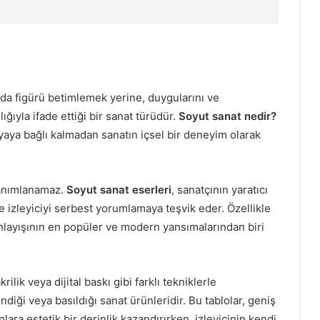
da figürü betimlemek yerine, duygularını ve
ğıyla ifade ettiği bir sanat türüdür.
Soyut sanat nedir?
aya bağlı kalmadan sanatın içsel bir deneyim olarak
 tanımlanamaz.
Soyut sanat eserleri
, sanatçının yaratıcı
ve izleyiciyi serbest yorumlamaya teşvik eder. Özellikle
anlayışının en popüler ve modern yansımalarından biri
krilik veya dijital baskı gibi farklı tekniklerle
diği veya basıldığı sanat ürünleridir. Bu tablolar, geniş
ara estetik bir derinlik kazandırırken, izleyicinin kendi