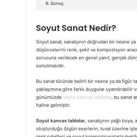
Sonuç
Soyut Sanat Nedir?
Soyut sanat, sanatçının doğrudan bir nesne ya 
düşüncelerini renk, şekil ve kompozisyon aracılı
sorusuna verilecek en genel yanıt, gerçek düny
sunulmasıdır.
Bu sanat türünde belirli bir nesne ya da figür
yaklaşımına göre farklı duygular uyandırabilir 
günümüzde
soyut kanvas tablolar
, bu sanat 
haline gelmiştir.
Soyut kanvas tablolar
, sanatçının yağlı boya, a
oluşturduğu özgün eserlerin, tuval üzerine işlen
renk paletleri ve soyut kompozisyonlarla mekânl