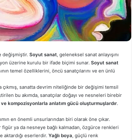
e değişmiştir.
Soyut sanat
, geleneksel sanat anlayışını
n üzerine kurulu bir ifade biçimi sunar.
Soyut sanat
nın temel özelliklerini, öncü sanatçılarını ve en ünlü
ya çıkmış, sanatta devrim niteliğinde bir değişimi temsil
ştirilen bu akımda, sanatçılar doğayı ve nesneleri birebir
e ve kompozisyonlarla anlatım gücü oluşturmuşlardır
.
ımın en önemli unsurlarından biri olarak öne çıkar.
bir figür ya da nesneye bağlı kalmadan, özgürce renkleri
le aktardığı eserlerdir.
Yağlı boya
, güçlü renk