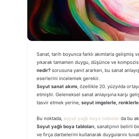
Sanat, tarih boyunca farklı akımlarla gelişmiş v
yıkarak tamamen duygu, düşünce ve kompozisyo
nedir?
sorusuna yanıt ararken, bu sanat anlayışı
eserlerini incelemek gerekir.
Soyut sanat akımı
, özellikle 20. yüzyılda orta
etmiştir. Geleneksel sanat anlayışına karşı geli
tasvir etmek yerine,
soyut imgelerle, renklerl
Bu noktada,
soyut yağlı boya tablolar
da bu ak
Soyut yağlı boya tabloları
, sanatçının belirli 
ve fırça darbelerini kullanarak duygularını tuva