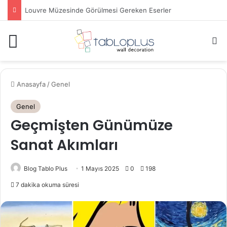
Louvre Müzesinde Görülmesi Gereken Eserler
Menü
A
Anasayfa
/
Genel
Genel
Geçmişten Günümüze
Sanat Akımları
Blog Tablo Plus
1 Mayıs 2025
0
198
7 dakika okuma süresi