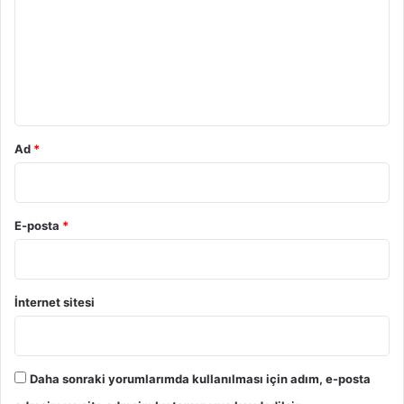
r
u
m
*
Ad
*
E-posta
*
İnternet sitesi
Daha sonraki yorumlarımda kullanılması için adım, e-posta