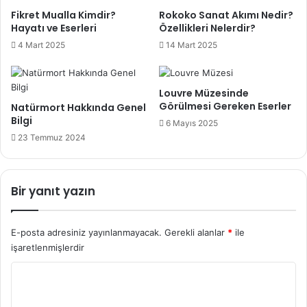
Fikret Mualla Kimdir?
Rokoko Sanat Akımı Nedir?
Hayatı ve Eserleri
Özellikleri Nelerdir?
4 Mart 2025
14 Mart 2025
Louvre Müzesinde
Görülmesi Gereken Eserler
Natürmort Hakkında Genel
Bilgi
6 Mayıs 2025
23 Temmuz 2024
Bir yanıt yazın
E-posta adresiniz yayınlanmayacak.
Gerekli alanlar
*
ile
işaretlenmişlerdir
Y
o