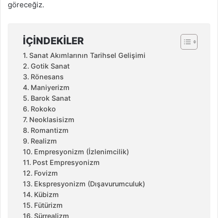
göreceğiz.
İÇINDEKILER
Sanat Akımlarının Tarihsel Gelişimi
Gotik Sanat
Rönesans
Maniyerizm
Barok Sanat
Rokoko
Neoklasisizm
Romantizm
Realizm
Empresyonizm (İzlenimcilik)
Post Empresyonizm
Fovizm
Ekspresyonizm (Dışavurumculuk)
Kübizm
Fütürizm
Sürrealizm