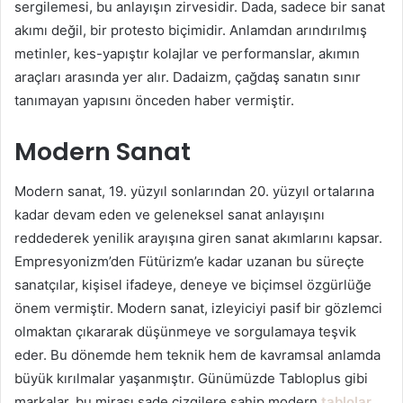
sergilemesi, bu anlayışın zirvesidir. Dada, sadece bir sanat
akımı değil, bir protesto biçimidir. Anlamdan arındırılmış
metinler, kes-yapıştır kolajlar ve performanslar, akımın
araçları arasında yer alır. Dadaizm, çağdaş sanatın sınır
tanımayan yapısını önceden haber vermiştir.
Modern Sanat
Modern sanat, 19. yüzyıl sonlarından 20. yüzyıl ortalarına
kadar devam eden ve geleneksel sanat anlayışını
reddederek yenilik arayışına giren sanat akımlarını kapsar.
Empresyonizm’den Fütürizm’e kadar uzanan bu süreçte
sanatçılar, kişisel ifadeye, deneye ve biçimsel özgürlüğe
önem vermiştir. Modern sanat, izleyiciyi pasif bir gözlemci
olmaktan çıkararak düşünmeye ve sorgulamaya teşvik
eder. Bu dönemde hem teknik hem de kavramsal anlamda
büyük kırılmalar yaşanmıştır. Günümüzde Tabloplus gibi
markalar, bu mirası sade çizgilere sahip modern
tablolar