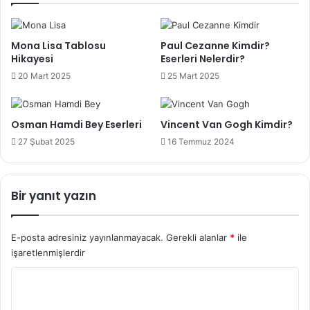
Mona Lisa Tablosu
Paul Cezanne Kimdir?
Hikayesi
Eserleri Nelerdir?
20 Mart 2025
25 Mart 2025
Osman Hamdi Bey Eserleri
Vincent Van Gogh Kimdir?
27 Şubat 2025
16 Temmuz 2024
Bir yanıt yazın
E-posta adresiniz yayınlanmayacak.
Gerekli alanlar
*
ile
işaretlenmişlerdir
Y
o