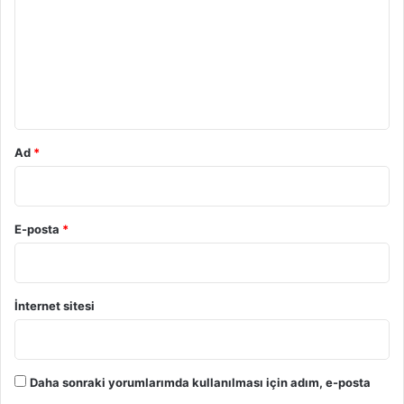
r
u
m
*
Ad
*
E-posta
*
İnternet sitesi
Daha sonraki yorumlarımda kullanılması için adım, e-posta