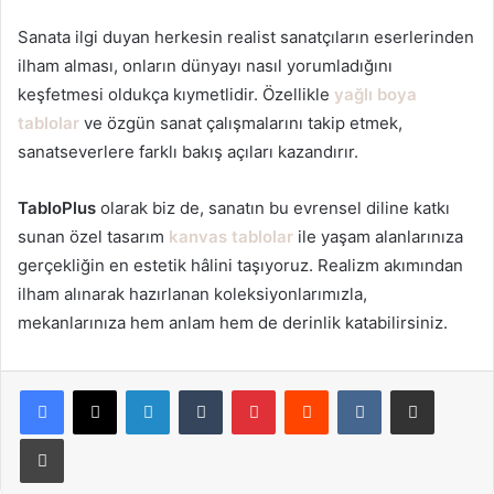
Sanata ilgi duyan herkesin realist sanatçıların eserlerinden
ilham alması, onların dünyayı nasıl yorumladığını
keşfetmesi oldukça kıymetlidir. Özellikle
yağlı boya
tablolar
ve özgün sanat çalışmalarını takip etmek,
sanatseverlere farklı bakış açıları kazandırır.
TabloPlus
olarak biz de, sanatın bu evrensel diline katkı
sunan özel tasarım
kanvas tablolar
ile yaşam alanlarınıza
gerçekliğin en estetik hâlini taşıyoruz. Realizm akımından
ilham alınarak hazırlanan koleksiyonlarımızla,
mekanlarınıza hem anlam hem de derinlik katabilirsiniz.
LinkedIn
Tumblr
Pinterest
Reddit
VKontakte
E-Posta ile paylaş
Yazdır