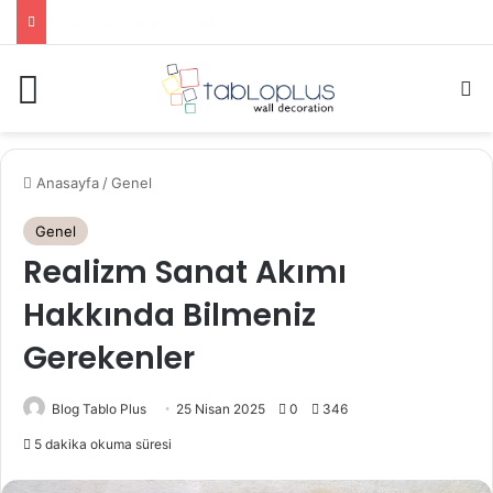
Louvre Müzesinde Görülmesi Gereken Eserler
Menü
A
Anasayfa
/
Genel
Genel
Realizm Sanat Akımı
Hakkında Bilmeniz
Gerekenler
Blog Tablo Plus
25 Nisan 2025
0
346
5 dakika okuma süresi