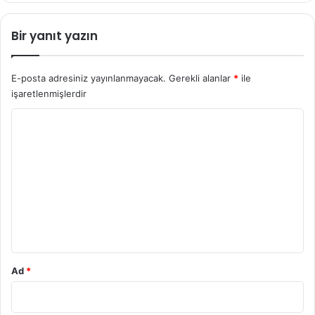
Bir yanıt yazın
E-posta adresiniz yayınlanmayacak.
Gerekli alanlar
*
ile
işaretlenmişlerdir
Y
o
r
u
m
*
Ad
*