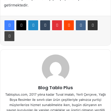
getirmektedir.
LinkedIn
Tumblr
Pinterest
Reddit
VKontakte
E-Posta ile paylaş
Yazdır
Blog Tablo Plus
Tabloplus.com, 2017 yılına kadar Tuval imalatı, Yerli Çerçeve, Yağlı
Boya Resimler ile sınırlı olan ürün çeşitleriyle yalnızca yurtiçi
müşterilerize hizmet sunabilmekte iken, bugün dünyanın en
saygın kuruluşları ile yapılan ortaklıklar ve üretici olmanın verdiği