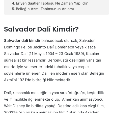
Eriyen Saatler Tablosu Ne Zaman Yapıldı?
Belleğin Azmi Tablosunun Anlamı
Salvador Dali Kimdir?
Salvador dali kimdir
bahsedecek olursak; Salvador
Domingo Felipe Jacinto Dalí Domènech veya kısaca
Salvador Dalí (11 Mayıs 1904 – 23 Ocak 1989), Katalan
sürrealist bir ressamdır. Gerçeküstü özelliğini yansıtan
eserleriyle ve eserlerindeki tuhaflık veya çarpıcı
söylemlerle ünlenen Dali, en modern eseri olan Belleğin
Azmi’ni 1931’de bitirdiği bilinmektedir.
Dalí, ressamlık mesleğinin yanı sıra fotoğrafçı, keşfedilik
ve filmcilikle ilgilenmekte olup, Amerikan animasyoncu
Walt Disney ile birlikte yaptığı Destino adlı kısa çizgi film,
2003’te “en iyi kısa animasyon filmi” alanında Akademi