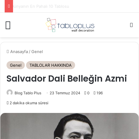
Louvre Müzesinde Görülmesi Gereken Eserler
Menü
A
Anasayfa
/
Genel
Genel
TABLOLAR HAKKINDA
Salvador Dali Belleğin Azmi
Blog Tablo Plus
23 Temmuz 2024
0
196
2 dakika okuma süresi