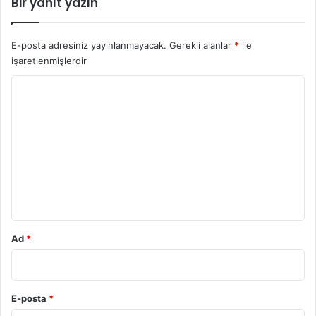
Bir yanıt yazın
E-posta adresiniz yayınlanmayacak.
Gerekli alanlar
*
ile
işaretlenmişlerdir
Y
o
r
u
m
*
Ad
*
E-posta
*