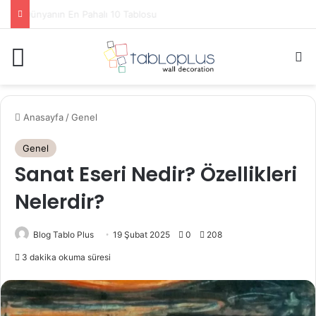
Louvre Müzesinde Görülmesi Gereken Eserler
Menü
A
Anasayfa
/
Genel
Genel
Sanat Eseri Nedir? Özellikleri
Nelerdir?
Blog Tablo Plus
19 Şubat 2025
0
208
3 dakika okuma süresi