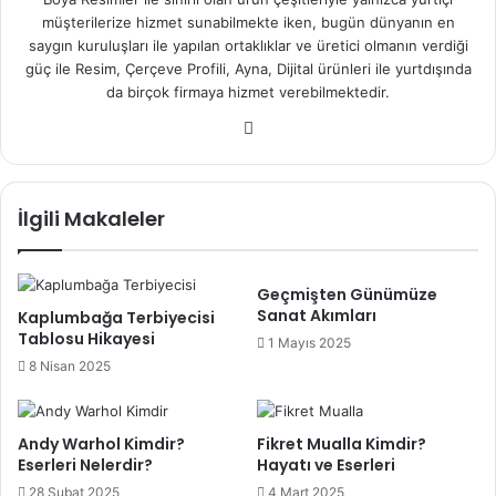
müşterilerize hizmet sunabilmekte iken, bugün dünyanın en
saygın kuruluşları ile yapılan ortaklıklar ve üretici olmanın verdiği
güç ile Resim, Çerçeve Profili, Ayna, Dijital ürünleri ile yurtdışında
da birçok firmaya hizmet verebilmektedir.
We
b
sit
esi
İlgili Makaleler
Geçmişten Günümüze
Sanat Akımları
Kaplumbağa Terbiyecisi
Tablosu Hikayesi
1 Mayıs 2025
8 Nisan 2025
Andy Warhol Kimdir?
Fikret Mualla Kimdir?
Eserleri Nelerdir?
Hayatı ve Eserleri
28 Şubat 2025
4 Mart 2025