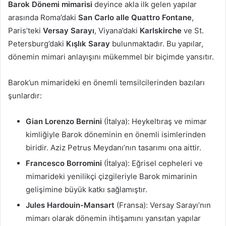
Barok Dönemi mimarisi
deyince akla ilk gelen yapılar
arasında Roma’daki
San Carlo alle Quattro Fontane
,
Paris’teki
Versay Sarayı
, Viyana’daki
Karlskirche
ve St.
Petersburg’daki
Kışlık Saray
bulunmaktadır. Bu yapılar,
dönemin mimari anlayışını mükemmel bir biçimde yansıtır.
Barok’un mimarideki en önemli temsilcilerinden bazıları
şunlardır:
Gian Lorenzo Bernini
(İtalya): Heykeltıraş ve mimar
kimliğiyle Barok döneminin en önemli isimlerinden
biridir. Aziz Petrus Meydanı’nın tasarımı ona aittir.
Francesco Borromini
(İtalya): Eğrisel cepheleri ve
mimarideki yenilikçi çizgileriyle Barok mimarinin
gelişimine büyük katkı sağlamıştır.
Jules Hardouin-Mansart
(Fransa): Versay Sarayı’nın
mimarı olarak dönemin ihtişamını yansıtan yapılar