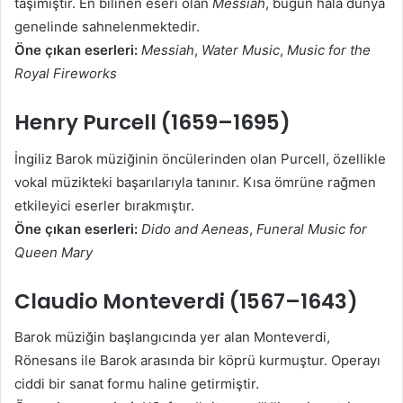
taşımıştır. En bilinen eseri olan
Messiah
, bugün hâlâ dünya
genelinde sahnelenmektedir.
Öne çıkan eserleri:
Messiah
,
Water Music
,
Music for the
Royal Fireworks
Henry Purcell (1659–1695)
İngiliz Barok müziğinin öncülerinden olan Purcell, özellikle
vokal müzikteki başarılarıyla tanınır. Kısa ömrüne rağmen
etkileyici eserler bırakmıştır.
Öne çıkan eserleri:
Dido and Aeneas
,
Funeral Music for
Queen Mary
Claudio Monteverdi (1567–1643)
Barok müziğin başlangıcında yer alan Monteverdi,
Rönesans ile Barok arasında bir köprü kurmuştur. Operayı
ciddi bir sanat formu haline getirmiştir.