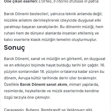
Öne çıkan eserleri:
L’Orfeo
,
Il ritorno d’Ulisse in patria
Barok Dönemi bestecileri, yalnızca teknik anlamda değil;
müzikle anlatımı derinleştirerek izleyicide duygusal etki
yaratmayı başaran sanatçılardır. Bu dönemin müziği, hem
ruhani hem de dünyevi alanlarda insanları etkilemiş ve
kalıcı eserlerle klasik müziğin temelini oluşturmuştur.
Sonuç
Barok Dönemi, sanat ve müziğin en görkemli, en duygusal
ve en etkileyici biçimde hayat bulduğu tarihi bir çağdır. 16.
yüzyılın sonlarından 18. yüzyılın ortalarına kadar süren bu
dönem, Avrupa kültür tarihinde derin izler bırakmıştır.
Özellikle
Barok Dönemi sanat akımı
, mimari yapılarda,
resimlerde, heykellerde ve müzik eserlerinde kendine
özgü tarzıyla öne çıkmıştır.
Caravaggio, Rubens, Rembrandt ve Velázquez gibi