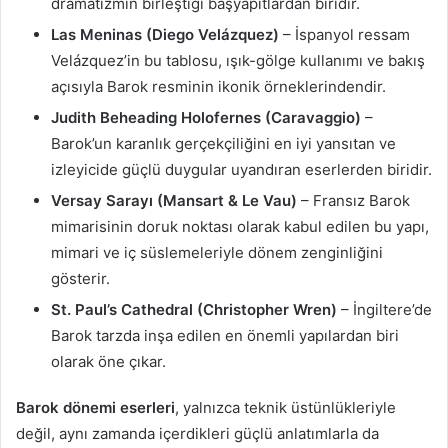
dramatizmin birleştiği başyapıtlardan biridir.
Las Meninas (Diego Velázquez)
– İspanyol ressam
Velázquez’in bu tablosu, ışık-gölge kullanımı ve bakış
açısıyla Barok resminin ikonik örneklerindendir.
Judith Beheading Holofernes (Caravaggio)
–
Barok’un karanlık gerçekçiliğini en iyi yansıtan ve
izleyicide güçlü duygular uyandıran eserlerden biridir.
Versay Sarayı (Mansart & Le Vau)
– Fransız Barok
mimarisinin doruk noktası olarak kabul edilen bu yapı,
mimari ve iç süslemeleriyle dönem zenginliğini
gösterir.
St. Paul’s Cathedral (Christopher Wren)
– İngiltere’de
Barok tarzda inşa edilen en önemli yapılardan biri
olarak öne çıkar.
Barok dönemi eserleri
, yalnızca teknik üstünlükleriyle
değil, aynı zamanda içerdikleri güçlü anlatımlarla da