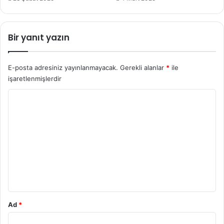
Bir yanıt yazın
E-posta adresiniz yayınlanmayacak.
Gerekli alanlar
*
ile
işaretlenmişlerdir
Y
o
r
u
m
*
Ad
*