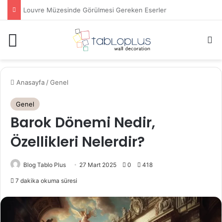
Louvre Müzesinde Görülmesi Gereken Eserler
Menü
A
Anasayfa
/
Genel
Genel
Barok Dönemi Nedir,
Özellikleri Nelerdir?
Blog Tablo Plus
27 Mart 2025
0
418
7 dakika okuma süresi