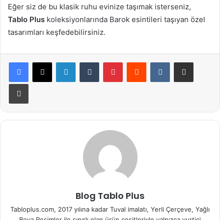
Eğer siz de bu klasik ruhu evinize taşımak isterseniz,
Tablo Plus
koleksiyonlarında Barok esintileri taşıyan özel
tasarımları keşfedebilirsiniz.
LinkedIn
Tumblr
Pinterest
Reddit
VKontakte
E-Posta ile paylaş
Yazdır
Blog Tablo Plus
Tabloplus.com, 2017 yılına kadar Tuval imalatı, Yerli Çerçeve, Yağlı
Boya Resimler ile sınırlı olan ürün çeşitleriyle yalnızca yurtiçi