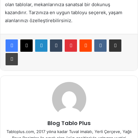
olan tablolar, mekanlarınıza sanatsal bir dokunuş
kazandırır. Tarzınıza en uygun tabloyu seçerek, yaşam
alanlarınızı özelleştirebilirsiniz.
LinkedIn
Tumblr
Pinterest
Reddit
VKontakte
E-Posta ile paylaş
Yazdır
Blog Tablo Plus
Tabloplus.com, 2017 yılına kadar Tuval imalatı, Yerli Çerçeve, Yağlı
Boya Resimler ile sınırlı olan ürün çeşitleriyle yalnızca yurtiçi