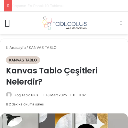
Louvre Müzesinde Görülmesi Gereken Eserler
Menü
A
Anasayfa
/
KANVAS TABLO
KANVAS TABLO
Kanvas Tablo Çeşitleri
Nelerdir?
Blog Tablo Plus
18 Mart 2025
0
82
2 dakika okuma süresi