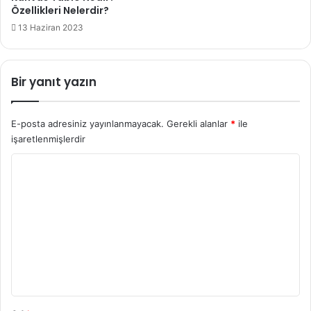
Özellikleri Nelerdir?
13 Haziran 2023
Bir yanıt yazın
E-posta adresiniz yayınlanmayacak.
Gerekli alanlar
*
ile
işaretlenmişlerdir
Y
o
r
u
m
*