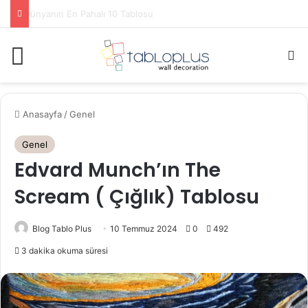
Louvre Müzesinde Görülmesi Gereken Eserler
Menü
A
Anasayfa
/
Genel
Genel
Edvard Munch’ın The
Scream ( Çığlık) Tablosu
Blog Tablo Plus
10 Temmuz 2024
0
492
3 dakika okuma süresi