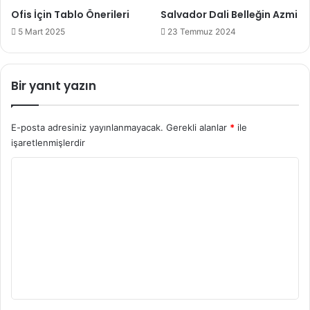
Ofis İçin Tablo Önerileri
Salvador Dali Belleğin Azmi
5 Mart 2025
23 Temmuz 2024
Bir yanıt yazın
E-posta adresiniz yayınlanmayacak.
Gerekli alanlar
*
ile
işaretlenmişlerdir
Y
o
r
u
m
*