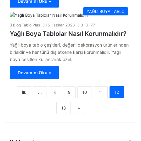
Devamını Oku »
YAĞLI BOYA TABLO
Blog Tablo Plus
15 Haziran 2023
0
177
Yağlı Boya Tablolar Nasıl Korunmalıdır?
Yağlı boya tablo çeşitleri, değerli dekorasyon ürünlerinden
birisidir ve her türlü dış etkene karşı korunmalıdır. Yağlı
boya çeşitleri kullanılarak özel…
Devamını Oku »
İlk
...
«
9
10
11
12
13
»